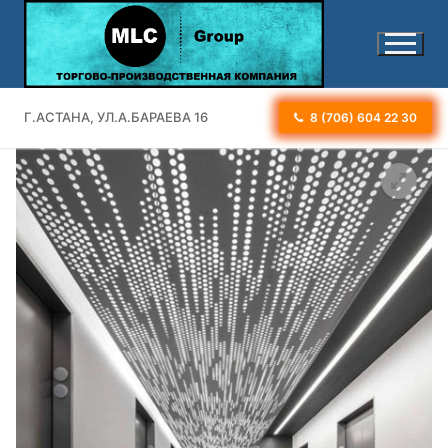
Перейти
к
содержимому
Г.АСТАНА, УЛ.А.БАРАЕВА 16
8 (706) 604 22 30